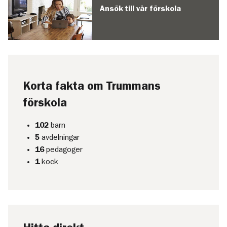
Ansök till vår förskola
Korta fakta om Trummans
förskola
102
barn
5
avdelningar
16
pedagoger
1
kock