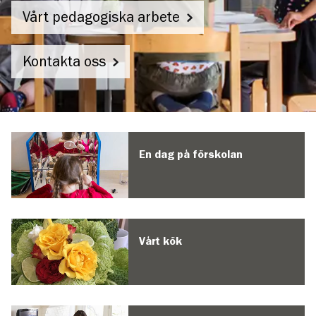
Vårt pedagogiska arbete
Kontakta oss
Trummans
förskola
En dag på förskolan
Vårt kök